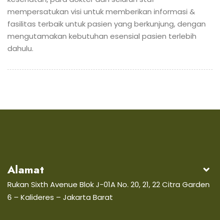
mempersatukan visi untuk memberikan informasi &
fasilitas terbaik untuk pasien yang berkunjung, dengan
mengutamakan kebutuhan esensial pasien terlebih
dahulu.
Alamat
Rukan Sixth Avenue Blok J-01A No. 20, 21, 22 Citra Garden
6 – Kalideres – Jakarta Barat